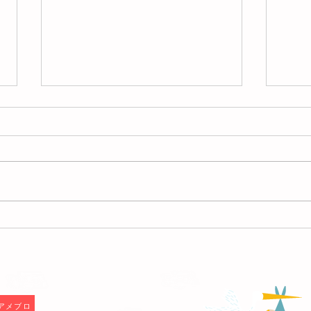
【大ニュース！】1級認定講
師になりました！
去年の９月に試験に申し込み、た
くさんの課題をこなし、1次試
験、実技試験を乗り越え、見事、
LI
整理収納アドバイザー1級認定講
師の試験に8月末に合格しまし
た！！ 整理収納アドバイザー1級
認定講師は、整理収納アドバイザ
ー準1級講座を開催できるハウス
キーピング協会の顔となる講師で
F
す。...
アメブロ