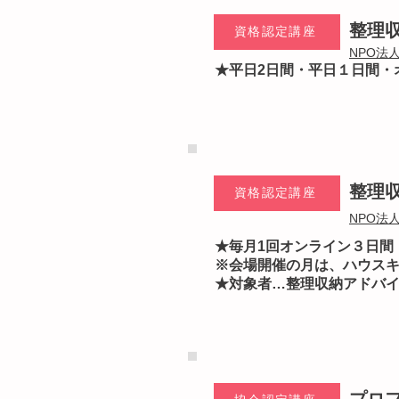
整理
資格認定講座
NPO法
★平日2日間・平日１日間・
整理
資格認定講座
NPO法
★毎月1回オンライン３日間
​※会場開催の月は、ハウス
​★対象者…整理収納アドバ