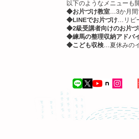
以下のようなメニューも
◆お片づけ教室
…3か月
◆LINEでお片づけ
…リピ
◆2級受講者向けのお片づ
◆練馬の整理収納アドバ
◆こども収検
…夏休みの
© このサイトの内容の無断転載・流用を禁じま