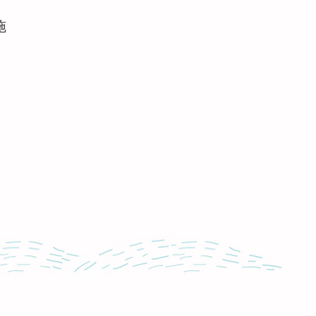
施
ollow Us