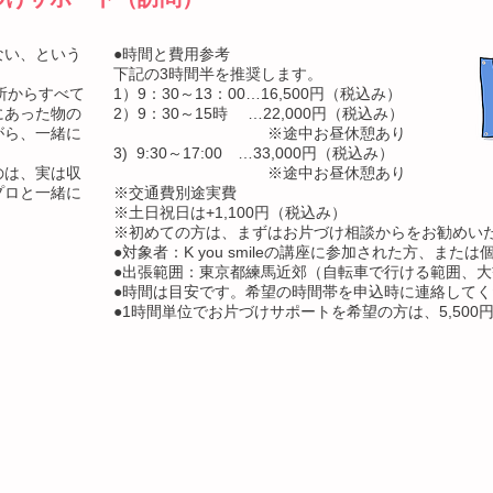
ない、という
●時間と費用参考
下記の3時間半を推奨します。
い場所からすべて
1）9：30～13：00…16,500円（税込み）
にあった物の
2）9：30～15時 …22,000円（税込み）
がら、一緒に
※途中お昼休憩あり
3) 9:30～17:00 …33,000円（税込み）
のは、実は収
​ ※途中お昼休憩あり
プロと一緒に
※交通費別途実費
※土日祝日は+1,100円（税込み）
​※初めての方は、まずはお片づけ相談からをお勧めい
●対象者：K you smileの講座に参加された方、また
●出張範囲：東京都練馬近郊（自転車で行ける範囲、
​●時間は目安です。希望の時間帯を申込時に連絡して
●1時間単位でお片づけサポートを希望の方は、5,500