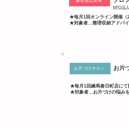
​プ
協会認定講座
NPO法
★毎月1回オンライン開催（2
​★対象者…整理収納アドバイ
​お
お片づけサロン
★毎月1回練馬春日町店にて
​★対象者…お片づけの悩み