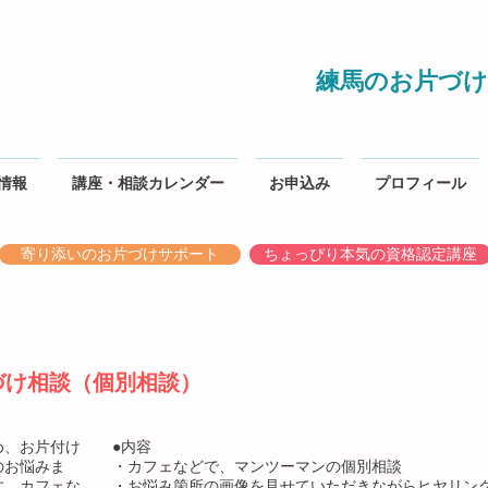
練馬のお片づけ
情報
講座・相談カレンダー
お申込み
プロフィール
寄り添いのお片づけサポート
ちょっぴり本気の資格認定講座
づけ相談（個別相談）
め、お片付け
●内容
のお悩みま
・カフェなどで、マンツーマンの個別相談
す。カフェな
・お悩み箇所の画像を見せていただきながらヒヤリン