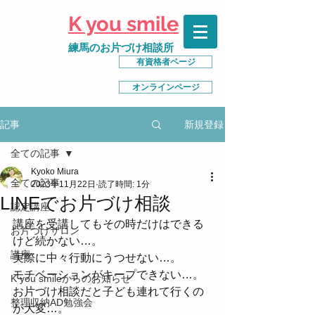
K you smile
練馬のお片づけ相談所
有資格者ページ
オンラインページ
新規登録
記事
全ての記事
Kyoko Miura
全ての記事
2023年11月22日
読了時間: 1分
LINEでお片づけ相談
認定講座
講座を受講してもその時だけはできる
お片づけサロン
けど続かない…。
講座
実際に中々行動にうつせない…。
モチベーションがキープできない…。
K you smileからのお知らせ
お片づけ相談だと子ども連れて行くの
整理収納AD勉強会
が大変…。