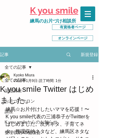
K you smile
練馬のお片づけ相談所
有資格者ページ
オンラインページ
新規登録
記事
全ての記事
Kyoko Miura
全ての記事
2018年1月9日
読了時間: 1分
K you smile Twitter はじめ
認定講座
ました。
お片づけサロン
練馬☆お片付けしたいママを応援！〜
講座
K you smile代表の三浦恭子がTwitterを
K you smileからのお知らせ
はじめました。次男ネタ、子育てネ
タ、整理収納ネタなど、練馬区ネタな
整理収納AD勉強会