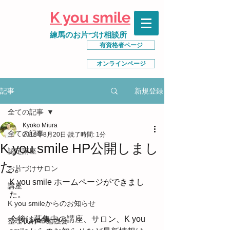
K you smile
練馬のお片づけ相談所
有資格者ページ
オンラインページ
新規登録
記事
全ての記事
Kyoko Miura
全ての記事
2018年8月20日
読了時間: 1分
K you smile HP公開しまし
認定講座
た。
お片づけサロン
K you smile ホームページができまし
講座
た。
K you smileからのお知らせ
今後は募集中の講座、サロン、K you 
整理収納AD勉強会