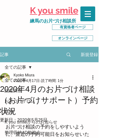
K you smile
練馬のお片づけ相談所
有資格者ページ
オンラインページ
新規登録
記事
全ての記事
Kyoko Miura
全ての記事
2020年4月17日
読了時間: 1分
2020年4月のお片づけ相談
認定講座
（お片づけサポート）予約
お片づけサロン
状況
講座
更新日：
2020年5月25日
K you smileからのお知らせ
お片づけ相談の予約をしやすいよう
整理収納AD勉強会
に、直近の予約可能日をお知らせいた