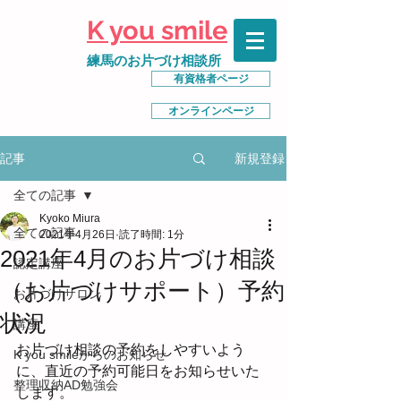
K you smile
練馬のお片づけ相談所
有資格者ページ
オンラインページ
新規登録
記事
全ての記事
Kyoko Miura
全ての記事
2021年4月26日
読了時間: 1分
2021年4月のお片づけ相談
認定講座
（お片づけサポート）予約
お片づけサロン
状況
講座
お片づけ相談の予約をしやすいよう
K you smileからのお知らせ
に、直近の予約可能日をお知らせいた
整理収納AD勉強会
します。