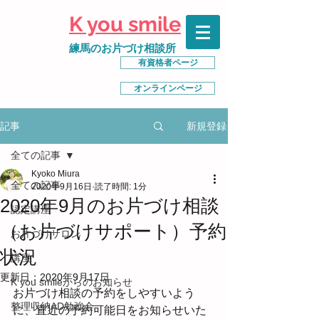
K you smile
練馬のお片づけ相談所
有資格者ページ
オンラインページ
新規登録
記事
全ての記事
Kyoko Miura
全ての記事
2020年9月16日
読了時間: 1分
2020年9月のお片づけ相談
認定講座
（お片づけサポート）予約
お片づけサロン
状況
講座
更新日：
2020年9月17日
K you smileからのお知らせ
お片づけ相談の予約をしやすいよう
整理収納AD勉強会
に、直近の予約可能日をお知らせいた