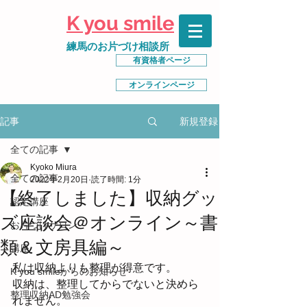
K you smile
練馬のお片づけ相談所
有資格者ページ
オンラインページ
新規登録
記事
全ての記事
Kyoko Miura
全ての記事
2022年2月20日
読了時間: 1分
【終了しました】収納グッ
認定講座
ズ座談会＠オンライン～書
お片づけサロン
類＆文房具編～
講座
私は収納よりも整理が得意です。
K you smileからのお知らせ
収納は、整理してからでないと決めら
整理収納AD勉強会
れません。