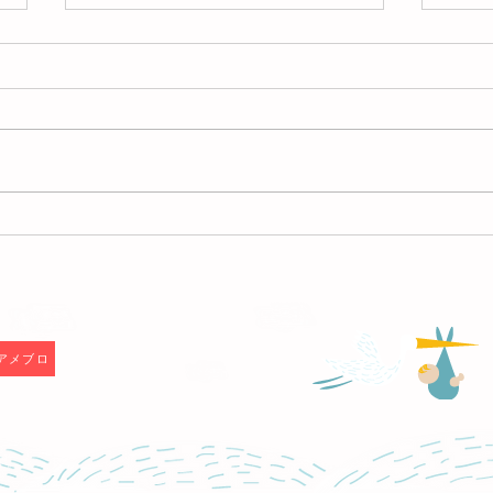
【終了しました】7/28 こども
【終
収検
のプ
セミ
F
アメブロ
す。