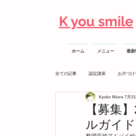
K you smile
ホーム
メニュー
最新
全ての記事
認定講座
お片づけ
Kyoko Miura
7月3
整理収納AD勉強会
【募集】
ルガイド