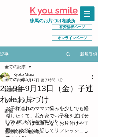
K you smile
練馬のお片づけ相談所
有資格者ページ
オンラインページ
新規登録
記事
全ての記事
Kyoko Miura
全ての記事
2019年9月17日
読了時間: 1分
2019年9月13日（金）子連
認定講座
れdeお片づけ
お片づけサロン
お子様連れのママの悩みを少しでも軽
講座
減したくて、我が家でお子様を遊ばせ
K you smileからのお知らせ
ながらママは気兼ねなくお片付けや子
育てのお悩みを話してリフレッシュし
整理収納AD勉強会