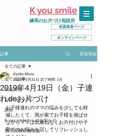
K you smile
練馬のお片づけ相談所
有資格者ページ
オンラインページ
新規登録
記事
全ての記事
Kyoko Miura
全ての記事
2019年3月31日
読了時間: 1分
2019年4月19日（金）子連
認定講座
れdeお片づけ
お片づけサロン
お子様連れのママの悩みを少しでも軽
講座
減したくて、我が家でお子様を遊ばせ
K you smileからのお知らせ
ながらママは気兼ねなくお片付けや子
育てのお悩みを話してリフレッシュし
整理収納AD勉強会