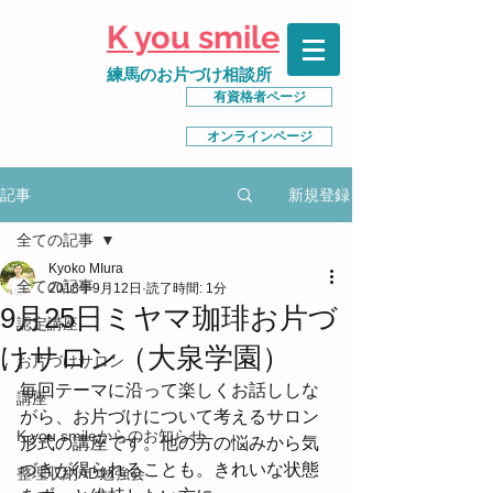
K you smile
練馬のお片づけ相談所
有資格者ページ
オンラインページ
新規登録
記事
全ての記事
Kyoko MIura
全ての記事
2018年9月12日
読了時間: 1分
9月25日ミヤマ珈琲お片づ
認定講座
けサロン（大泉学園）
お片づけサロン
毎回テーマに沿って楽しくお話ししな
講座
がら、お片づけについて考えるサロン
K you smileからのお知らせ
形式の講座です。他の方の悩みから気
づきが得られることも。きれいな状態
整理収納AD勉強会