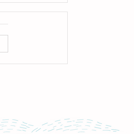
了しました】2026年6月
日(木)お片づけサロン＠ミ
珈琲（練馬春日町）
ollow Us