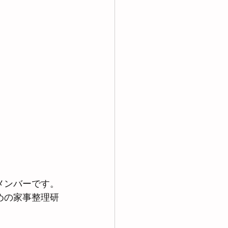
。
メンバーです。
めの家事整理研