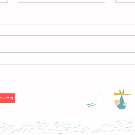
【終了しました】2026年7月9
【終
日(木)お片づけサロン＠ミヤ
25
マ珈琲（練馬春日町）
ヤマ
F
アメブロ
す。