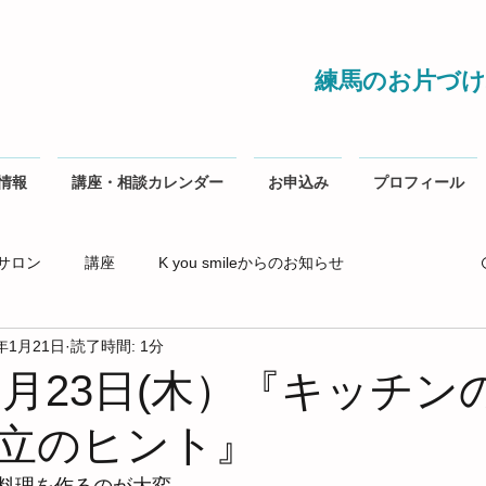
練馬のお片づけ
情報
講座・相談カレンダー
お申込み
プロフィール
サロン
講座
K you smileからのお知らせ
0年1月21日
読了時間: 1分
年１月23日(木）『キッチン
立のヒント』