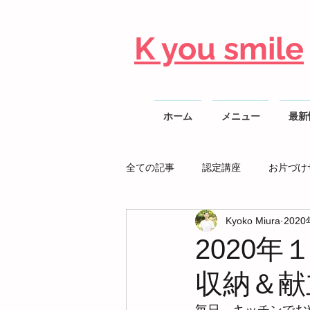
K you smile
ホーム
メニュー
最新
全ての記事
認定講座
お片づけ
Kyoko Miura
202
整理収納AD勉強会
2020
収納＆献