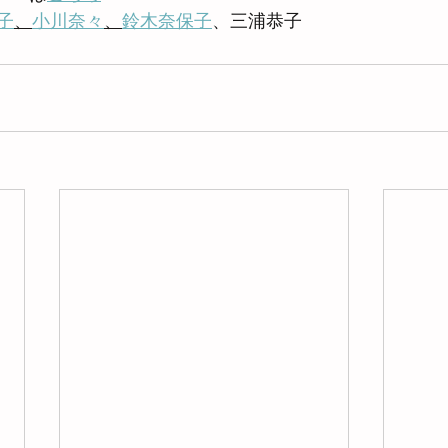
子
、
小川奈々
、
鈴木奈保子
、三浦恭子