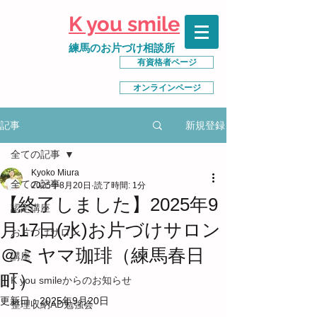
K you smile
練馬のお片づけ相談所
有資格者ページ
オンラインページ
新規登録
記事
全ての記事
Kyoko Miura
全ての記事
2025年8月20日
読了時間: 1分
【終了しました】2025年9
認定講座
月17日(水)お片づけサロン
お片づけサロン
＠ミヤマ珈琲（練馬春日
講座
町）
K you smileからのお知らせ
更新日：
2025年9月20日
整理収納AD勉強会