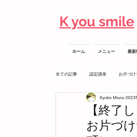
K you smile
ホーム
メニュー
最新
全ての記事
認定講座
お片づけ
Kyoko Miura
202
整理収納AD勉強会
【終了しま
お片づけ