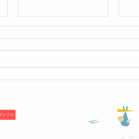
【終了しました】2026年7月9
【終
日(木)お片づけサロン＠ミヤ
25
マ珈琲（練馬春日町）
ヤマ
F
アメブロ