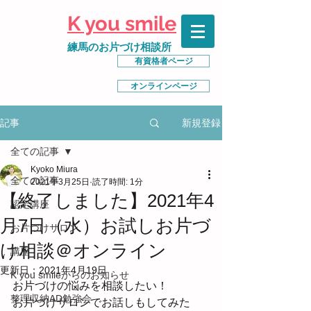
K you smile
練馬のお片づけ相談所
有資格者ページ
オンラインページ
新規登録
記事
全ての記事
Kyoko Miura
全ての記事
2021年3月25日
読了時間: 1分
【終了しました】2021年4
認定講座
月7日（水）お試しお片づ
お片づけサロン
け相談＠オンライン
講座
更新日：
2021年4月19日
K you smileからのお知らせ
お片づけの悩みを相談したい！
整理収納AD勉強会
お片づけサロンでお話しもしてみた