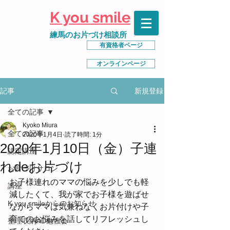
K you smile
練馬のお片づけ相談所
有資格者ページ
オンラインページ
新規登録
記事
全ての記事
Kyoko Miura
全ての記事
2020年1月4日
読了時間: 1分
2020年1月10日（金）子連
認定講座
れdeお片づけ
お片づけサロン
お子様連れのママの悩みを少しでも軽
講座
減したくて、我が家でお子様を遊ばせ
K you smileからのお知らせ
ながらママは気兼ねなくお片付けや子
育てのお悩みを話してリフレッシュし
整理収納AD勉強会