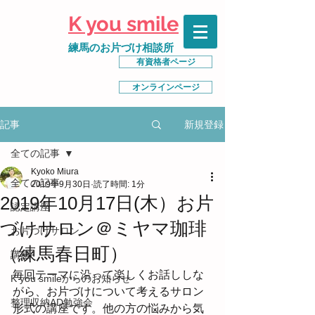
K you smile
練馬のお片づけ相談所
有資格者ページ
オンラインページ
新規登録
記事
全ての記事
Kyoko Miura
全ての記事
2019年9月30日
読了時間: 1分
2019年10月17日(木）お片
認定講座
づけサロン＠ミヤマ珈琲
お片づけサロン
（練馬春日町）
講座
毎回テーマに沿って楽しくお話ししな
K you smileからのお知らせ
がら、お片づけについて考えるサロン
整理収納AD勉強会
形式の講座です。他の方の悩みから気