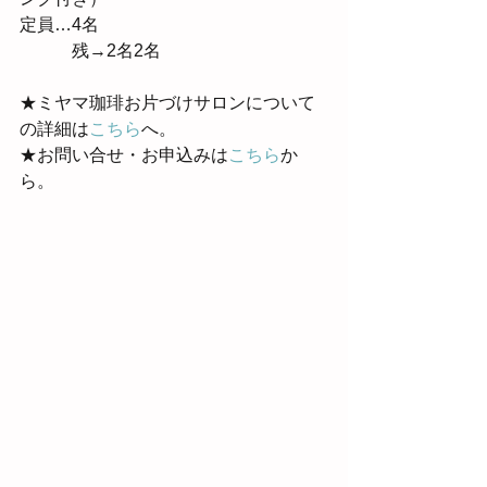
定員…4名
　　　残→2名2名
★ミヤマ珈琲お片づけサロンについて
の詳細は
こちら
へ。
★お問い合せ・お申込みは
こちら
か
ら。