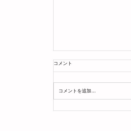
コメント
コメントを追加…
【募集】2026年9月9日(水)お
片づけサロン＠ミヤマ珈琲
（練馬春日町）