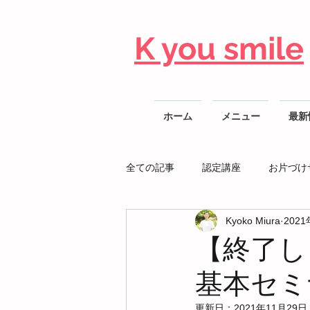
K you smile
ホーム
メニュー
最新
全ての記事
認定講座
お片づけ
Kyoko Miura
202
整理収納AD勉強会
【終了し
基本セミ
更新日：
2021年11月29日