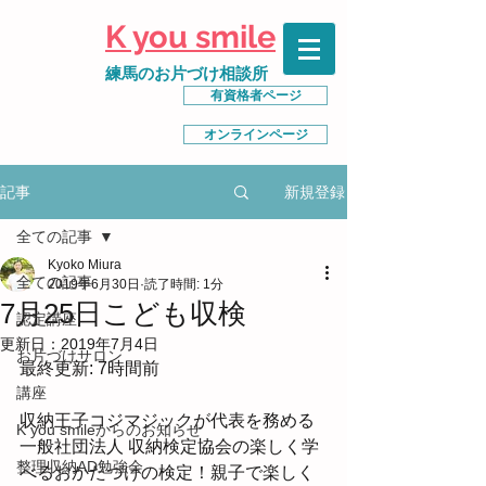
K you smile
練馬のお片づけ相談所
有資格者ページ
オンラインページ
新規登録
記事
全ての記事
Kyoko Miura
全ての記事
2019年6月30日
読了時間: 1分
7月25日こども収検
認定講座
更新日：
2019年7月4日
お片づけサロン
最終更新: 7時間前
講座
収納王子コジマジックが代表を務める 
K you smileからのお知らせ
一般社団法人 収納検定協会の楽しく学
整理収納AD勉強会
べるおかたづけの検定！親子で楽しく