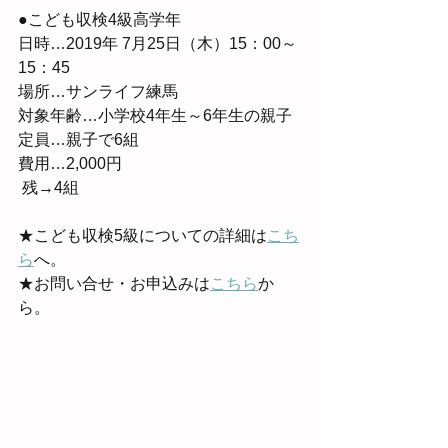
●こども収検4級高学年
日時…2019年 7月25日（木）15：00～
15：45
場所…サンライフ練馬
対象年齢…小学校4年生～6年生の親子
定員…親子で6組
費用…2,000円
 残→4組
★こども収検5級についての詳細は
こち
ら
へ。
★お問い合せ・お申込みは
こちら
か
ら。