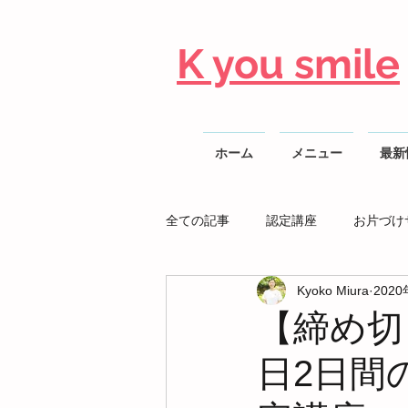
K you smile
ホーム
メニュー
最新
全ての記事
認定講座
お片づけ
Kyoko Miura
202
整理収納AD勉強会
【締め切り
日2日間