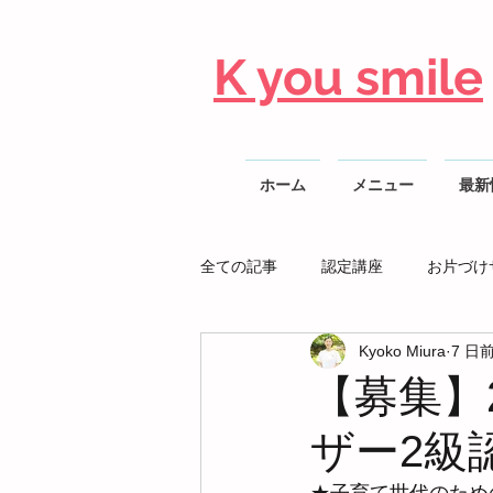
K you smile
ホーム
メニュー
最新
全ての記事
認定講座
お片づけ
Kyoko Miura
7 日
整理収納AD勉強会
【募集】
ザー2級