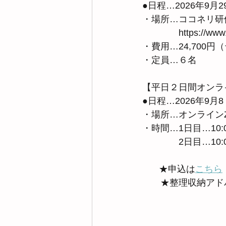
●日程…2026年9月29
・場所…ココネリ研修
　　　　https://www.c
・費用…24,700
・定員…６名　　
【平日２日間オンラ
●日程…2026年9月
・場所…オンラインZ
・時間…1日目…10:0
　　　　2日目…10:0
　   ★申込は
こちら
　　★整理収納アド