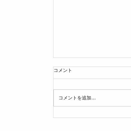
コメント
コメントを追加…
【募集】2026年8月の整理収
納アドバイザー準１級認定講
座