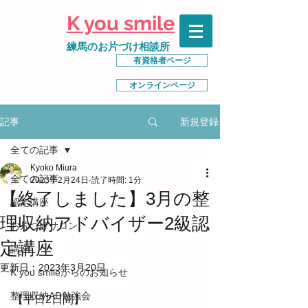
K you smile
練馬のお片づけ相談所
有資格者ページ
オンラインページ
新規登録
記事
全ての記事
Kyoko Miura
全ての記事
2023年2月24日
読了時間: 1分
【終了しました】3月の整
認定講座
理収納アドバイザー2級認
お片づけサロン
定講座
講座
更新日：
2023年3月20日
K you smileからのお知らせ
整理収納AD勉強会
【平日2日間】