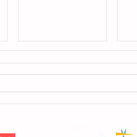
【募集】2026年9月の整理収
【募
納アドバイザー2級認定講座
納ア
座
F