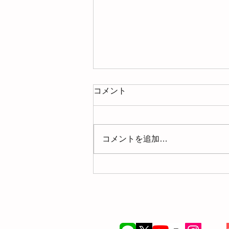
コメント
コメントを追加…
【募集】2026年8月の整理収
納アドバイザー準１級認定講
座