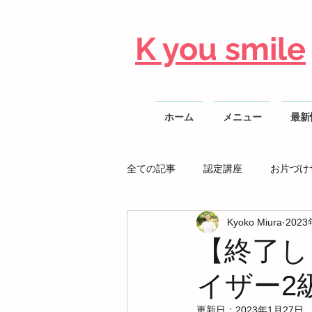
K you smile
ホーム
メニュー
最新
全ての記事
認定講座
お片づけ
Kyoko Miura
202
整理収納AD勉強会
【終了し
イザー2
更新日：
2023年1月27日