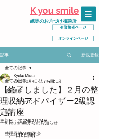
K you smile
練馬のお片づけ相談所
有資格者ページ
オンラインページ
新規登録
記事
全ての記事
Kyoko Miura
全ての記事
2022年2月4日
読了時間: 1分
【終了しました】２月の整
認定講座
理収納アドバイザー2級認
お片づけサロン
定講座
講座
更新日：
2022年2月24日
K you smileからのお知らせ
整理収納AD勉強会
【平日2日間】