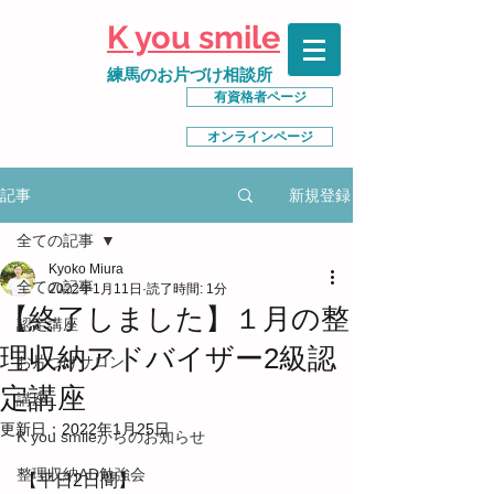
K you smile
練馬のお片づけ相談所
有資格者ページ
オンラインページ
新規登録
記事
全ての記事
Kyoko Miura
全ての記事
2022年1月11日
読了時間: 1分
【終了しました】１月の整
認定講座
理収納アドバイザー2級認
お片づけサロン
定講座
講座
更新日：
2022年1月25日
K you smileからのお知らせ
整理収納AD勉強会
【平日2日間】