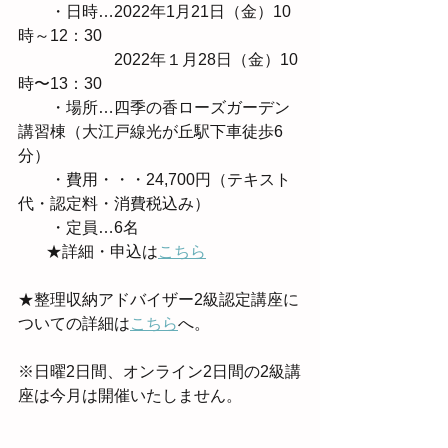
　　・日時…2022年1月21日（金）10
時～12：30
　　　　　　2022年１月28日（金）10
時〜13：30
　　・場所…四季の香ローズガーデン
講習棟（大江戸線光が丘駅下車徒歩6
分）
　　・費用・・・24,700円（テキスト
代・認定料・消費税込み）
　　・定員…6名
　   ★詳細・申込は
こちら
★整理収納アドバイザー2級認定講座に
ついての詳細は
こちら
へ。
※日曜2日間、オンライン2日間の2級講
座は今月は開催いたしません。