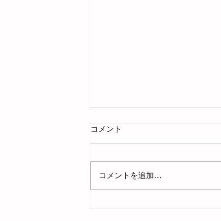
コメント
コメントを追加…
【募集】2026年8月の整理収
納アドバイザー準１級認定講