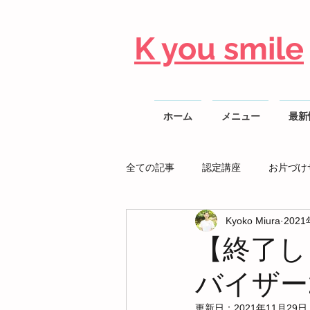
K you smile
ホーム
メニュー
最新
全ての記事
認定講座
お片づけ
Kyoko Miura
202
整理収納AD勉強会
【終了し
バイザー
更新日：
2021年11月29日