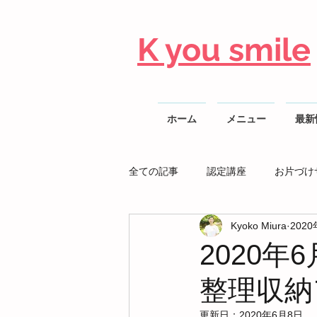
K you smile
ホーム
メニュー
最新
全ての記事
認定講座
お片づけ
Kyoko Miura
202
整理収納AD勉強会
2020年
整理収納
更新日：
2020年6月8日