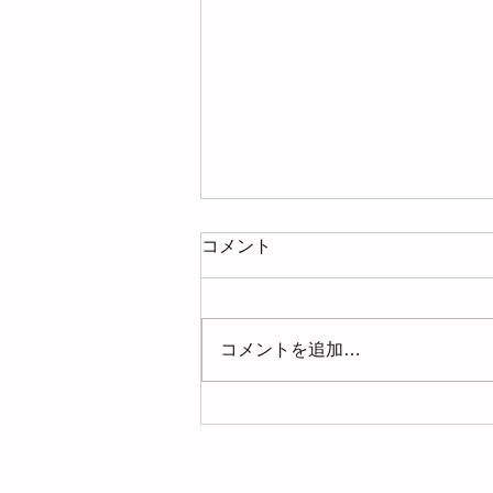
コメント
コメントを追加…
【募集】2026年8月の整理収
納アドバイザー準１級認定講
座