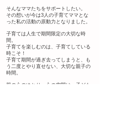
そんなママたちをサポートしたい。
その想いが今は3人の子育てママとな
った私の活動の原動力となりました。
子育ては人生で期間限定の大切な時
間。
子育てを楽しむのは、子育てしている
時こそ！
子育て期間が過ぎ去ってしまうと、も
う二度とやり直せない、大切な親子の
時間。
親の心のゆとり、心の空間は、子ども
に向き合う時にとても重要なもの。
心の空間を生み出す整理収納は、
ワーキングママが増えている現代、忙
しい子育て世代にこそ必要だと私は信
じています。
あきらめないで、子育てしている今だ
から、すぐに始めてみてほしい。