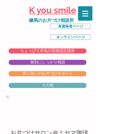
K you smile
練馬のお片づけ相談所
有資格者ページ
オンラインページ
ちょっぴり本気の資格認定講座
個別にしっかり相談
寄り添いのお片づけサポート
その他
サロ
ン
​お片づけサロン＠ミヤマ珈琲