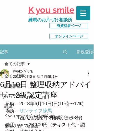
K you smile
練馬のお片づけ相談所
有資格者ページ
オンラインページ
新規登録
記事
全ての記事
Kyoko Miura
全ての記事
2018年6月2日
読了時間: 1分
6月10日 整理収納アドバイ
認定講座
ザー2級認定講座
お片づけサロン
日時…2018年6月10日(日)10時〜17時
講座
場所…
サンライフ練馬
K you smileからのお知らせ
           (西武池袋線 中村橋駅 徒歩3分) 
費用・・・23,100円（テキスト代・認
整理収納AD勉強会